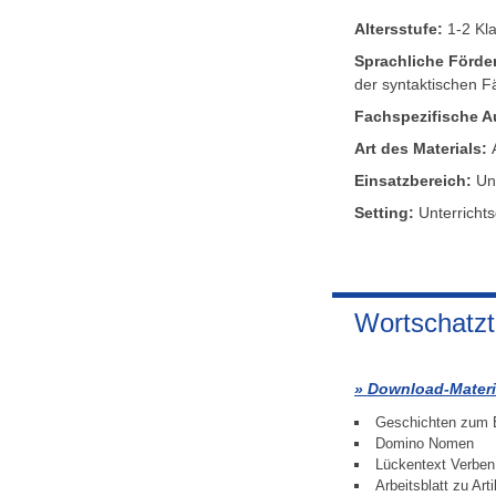
Altersstufe:
1-2 Kl
Sprachliche Förder
der syntaktischen Fä
Fachspezifische A
Art des Materials:
Einsatzbereich:
Un
Setting:
Unterrichts
Wortschatzt
Download-Materi
Geschichten zum E
Domino Nomen
Lückentext Verben
Arbeitsblatt zu Art