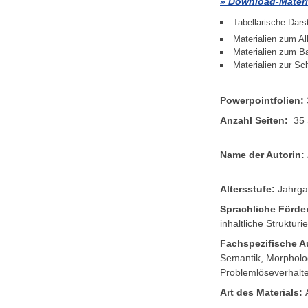
Download-Materi
Tabellarische Dars
Materialien zum Al
Materialien zum B
Materialien zur Sch
Powerpointfolien:
Anzahl Seiten:
35 
Name der Autorin:
Altersstufe:
Jahrga
Sprachliche Förder
inhaltliche Struktu
Fachspezifische A
Semantik, Morpholog
Problemlöseverhalt
Art des Materials: