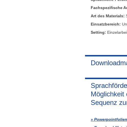
Fachspezifische A
Art des Materials:
S
Einsatzbereich:
Un
Setting:
Einzelarbei
Downloadmat
Sprachförde
Möglichkeit
Sequenz zu
Powerpointfolie