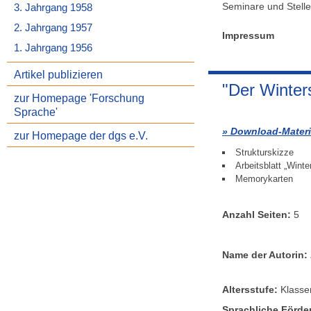
Seminare und Stel
3. Jahrgang 1958
2. Jahrgang 1957
Impressum
1. Jahrgang 1956
Artikel publizieren
"Der Winter
zur Homepage 'Forschung
Sprache'
Download-Materi
zur Homepage der dgs e.V.
Strukturskizze
Arbeitsblatt „Winte
Memorykarten
Anzahl Seiten:
5
Name der Autorin:
Altersstufe:
Klassen
Sprachliche Förder