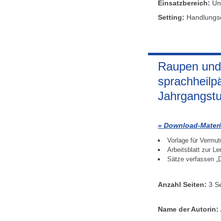
Einsatzbereich:
Unt
Setting:
Handlungsor
Raupen und 
sprachheilp
Jahrgangst
Download-Materi
Vorlage für Vermu
Arbeitsblatt zur L
Sätze verfassen „D
Anzahl Seiten:
3 Se
Name der Autorin: